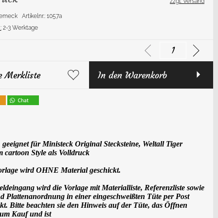
zzgl. Versand
Bremeck
Artikelnr.: 1057a
:
2-3 Werktage
e Merkliste
In den Warenkorb
 geeignet für Ministeck Original Stecksteine, Weltall Tiger
cm
cartoon Style
als
Voll
druck
orlage wird OHNE Material geschickt.
deingang wird die Vorlage mit Materialliste, Referenzliste sowie
nd Plattenanordnung in einer eingeschweißten Tüte per Post
kt. Bitte beachten sie den Hinweis auf der Tüte, das Öffnen
zum Kauf und ist