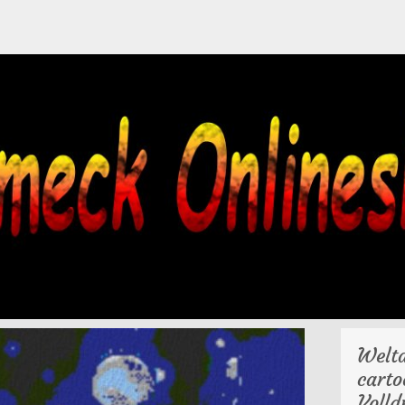
Welta
carto
Volld