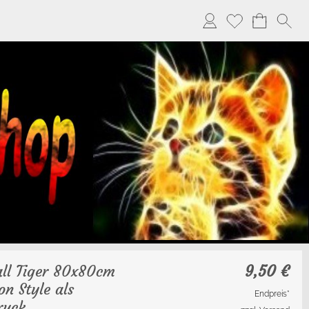
ll Tiger 80x80cm
9,50
€
on Style als
Endpreis*
ruck