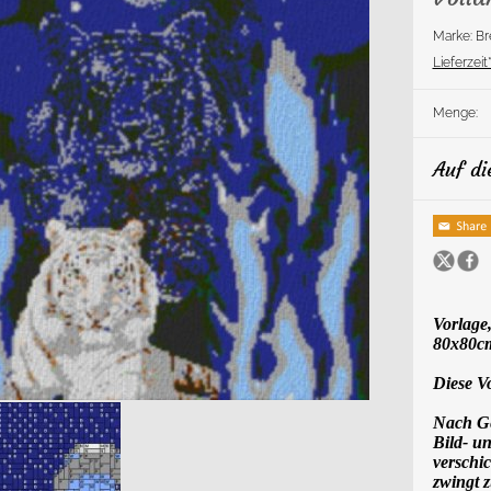
Marke: 
Lieferzeit*
Menge:
Auf di
Vorlage,
80x80
Diese V
Nach Gel
Bild- u
verschic
zwingt 