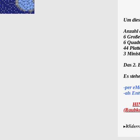
Um dies
Anzahl d
6 Große
6 Quadr
44 Plat
3 Minis
Das 2. B
Es stehe
-per eM
-als
Ent
HI
(Raub
▸Widerr