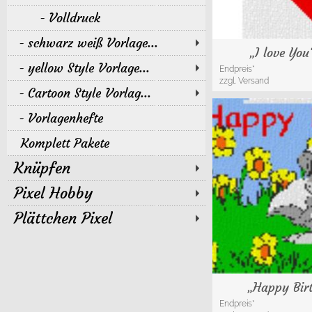
Volldruck
schwarz weiß Vorlage...
„I love Yo
yellow Style Vorlage...
Endpreis*
zzgl. Versand
Cartoon Style Vorlag...
Vorlagenhefte
Komplett Pakete
Knüpfen
Pixel Hobby
Plättchen Pixel
„Happy Bi
Endpreis*