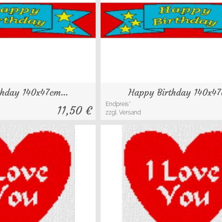
thday 140x47cm…
Happy Birthday 140x4
Endpreis*
11,50
€
zzgl. Versand