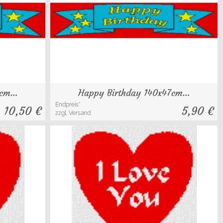
7cm…
Happy Birthday 140x47cm…
Endpreis*
10,50
€
5,90
€
zzgl. Versand