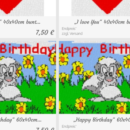
u“ 40x40cm bunt…
„I love You“ 40x40cm 
Endpreis*
7,50
€
zzgl. Versand
rthday“ 60x40cm…
„Happy Birthday“ 60x
Endpreis*