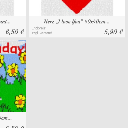
bunt…
Herz „I love You“ 40x40cm…
Endpreis*
6,50
€
5,90
€
zzgl. Versand
40cm…