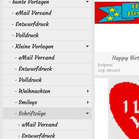
bunte Vorlagen
eMail Versand
Entwurfdruck
Volldruck
Kleine Vorlagen
eMail Versand
Happy Bir
Endpreis*
Entwurfdruck
zzgl. Versand
Volldruck
Weihnachten
Smileys
Schriftzüge
eMail Versand
Entwurfdruck