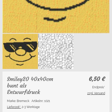
Smiley20 40x40cm
6,50
€
bunt als
Endpreis*
Entwurfdruck
zzgl. Versand
Marke: Bremeck
Artikelnr.: 1021
Lieferzeit*:
2-3 Werktage